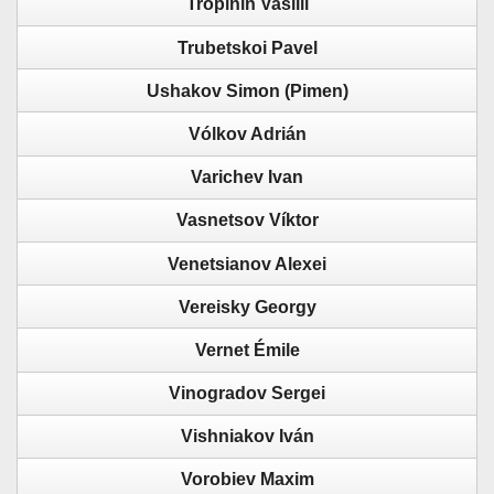
Tropinin Vasilil
Trubetskoi Pavel
Ushakov Simon (Pimen)
Vólkov Adrián
Varichev Ivan
Vasnetsov Víktor
Venetsianov Alexei
Vereisky Georgy
Vernet Émile
Vinogradov Sergei
Vishniakov Iván
Vorobiev Maxim