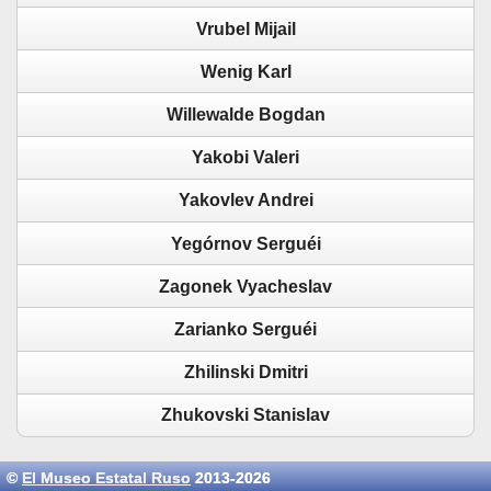
Vrubel Mijail
Wenig Karl
Willewalde Bogdan
Yakobi Valeri
Yakovlev Andrei
Yegórnov Serguéi
Zagonek Vyacheslav
Zarianko Serguéi
Zhilinski Dmitri
Zhukovski Stanislav
©
El Museo Estatal Ruso
2013-2026