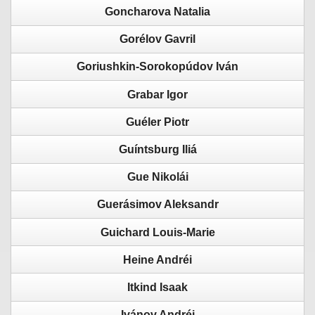
Goncharova Natalia
Gorélov Gavril
Goriushkin-Sorokopúdov Iván
Grabar Igor
Guéler Piotr
Guíntsburg Iliá
Gue Nikolái
Guerásimov Aleksandr
Guichard Louis-Marie
Heine Andréi
Itkind Isaak
Ivánov Andréi