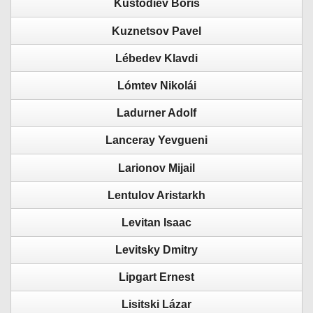
Kustodiev Boris
Kuznetsov Pavel
Lébedev Klavdi
Lómtev Nikolái
Ladurner Adolf
Lanceray Yevgueni
Larionov Mijail
Lentulov Aristarkh
Levitan Isaac
Levitsky Dmitry
Lipgart Ernest
Lisitski Lázar