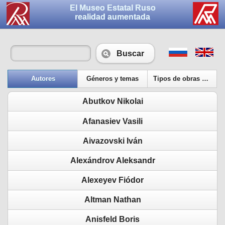
El Museo Estatal Ruso
realidad aumentada
Buscar
Autores
Géneros y temas
Tipos de obras de arte
Abutkov Nikolai
Afanasiev Vasili
Aivazovski Iván
Alexándrov Aleksandr
Alexeyev Fiódor
Altman Nathan
Anisfeld Boris