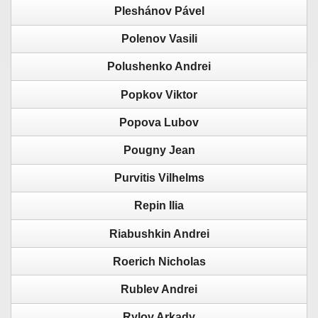
Pleshánov Pável
Polenov Vasili
Polushenko Andrei
Popkov Viktor
Popova Lubov
Pougny Jean
Purvitis Vilhelms
Repin Ilia
Riabushkin Andrei
Roerich Nicholas
Rublev Andrei
Rylov Arkady