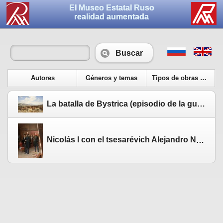
El Museo Estatal Ruso
realidad aumentada
Buscar
Autores
Géneros y temas
Tipos de obras de arte
La batalla de Bystrica (episodio de la guerra ruso-húngara de 1849). 1881
Nicolás I con el tsesarévich Alejandro Nikoláievich en el taller del pintor en 1854. 1884