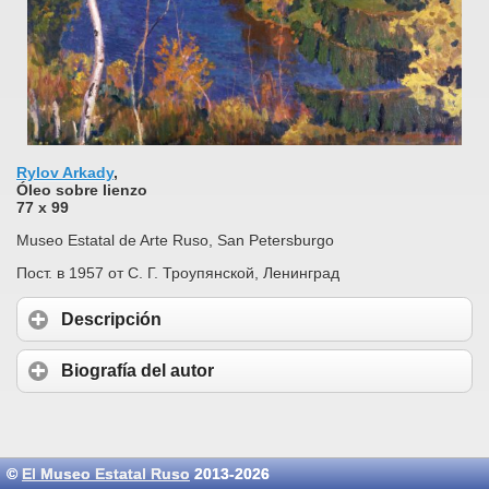
Rylov Arkady
,
Óleo sobre lienzo
77 х 99
Museo Estatal de Arte Ruso, San Petersburgo
Пост. в 1957 от С. Г. Троупянской, Ленинград
Descripción
Biografía del autor
©
El Museo Estatal Ruso
2013-2026