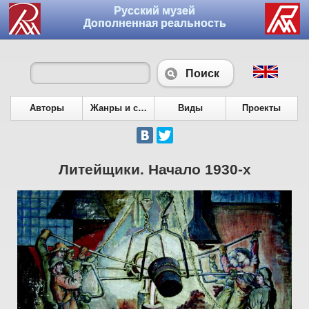
Русский музей
Дополненная реальность
Поиск
Авторы
Жанры и сюжеты
Виды
Проекты
Литейщики. Начало 1930-х