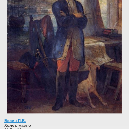
Басин П.В.
Холст, масло